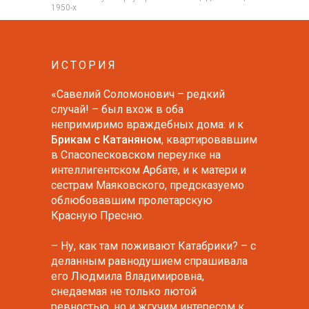
1950-х
ИСТОРИЯ
«Савелий Соломонович – редкий
случай! – был вхож в оба
непримиримо враждебных дома: и к
Брикaм с Катаняном
, квaртировaвшим
в Спасопесковском переулке на
интеллигентском Арбате, и к матери и
сестрам Маяковского, предсказуемо
облюбовавшим пролетарскую
Красную Пресню.
– Ну, как там поживают Катaбрики? – с
деланным равнодушием спрашивала
его Людмила Владимировна,
снедаемая не только лютой
ревностью, но и жгучим интересом к