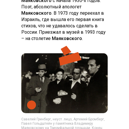
Маяковского
с начала 1930-х годов.
Поэт, абсолютный апологет
Маяковского
. В 1973 году переехал в
Израиль, где вышла его первая книга
стихов, что не удавалось сделать в
России. Приезжал в музей в 1993 году
– на столетие
Маяковского
.
Савелий Гринберг, неуст. лицо, Артемий Бромберг,
Павел Гольдштейн у памятника Владимиру
Маяковскому на Триумфальной площади. Конец