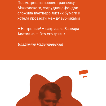
Посмотрев на просвет расческу
Maяковского, сотрудница фондов
сложила вчетверо листик бумаги и
хотела провести между зубчикaми.
– Не троньте! – закричала Варвара
Аветовна. – Это его грязь».
Владимир Радзишевский