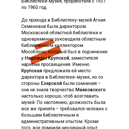
Библиотеки-музея, проработала с 1937
по 1960 год.
До прихода в Библиотеку-музей Агния
Семеновна была директором
Московской областной библиотеки и
одновременно руководила областным
библиотечным коллектором
Мособлоно, который был в подчинении
у
Надежды Крупской
, заместителя
наркома просвещения. Именно
Крупская
предложила ей место
директора в Библиотеке-музее, но со
стороны
Езерской
были сомнения –
она не знала творчество
Маяковского
настолько хорошо, чтоб возглавить
музей. По настоянию, должность была
все же принята – требовался человек с
большим библиотечным и
административным опытом. Кроме
того, все помнили неудачный опыт