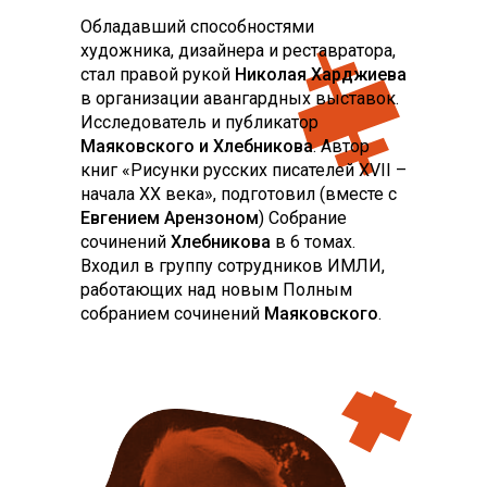
Обладавший способностями
художника, дизайнера и реставратора,
стал правой рукой
Николая Харджиева
в организации авангардных выставок.
Исследователь и публикатор
Маяковского и Хлебникова
. Автор
книг «Рисунки русских писателей XVII –
начала XX века», подготовил (вместе с
Евгением Арензоном
) Собрание
сочинений
Хлебникова
в 6 томах.
Входил в группу сотрудников ИМЛИ,
работающих над новым Полным
собранием сочинений
Маяковского
.