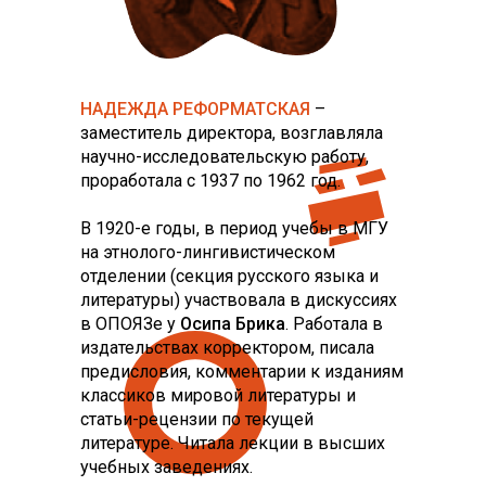
НАДЕЖДА РЕФОРМАТСКАЯ
–
заместитель директора, возглавляла
научно-исследовательскую работу,
проработала с 1937 по 1962 год.
В 1920-е годы, в период учебы в МГУ
на этнолого-лингивистическом
отделении (секция русского языка и
литературы) участвовала в дискуссиях
в ОПОЯЗе у
Осипа Брика
. Работала в
издательствах корректором, писала
предисловия, комментарии к изданиям
классиков мировой литературы и
статьи-рецензии по текущей
литературе. Читала лекции в высших
учебных заведениях.