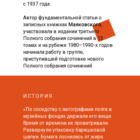
с 1937 года.
Автор фундаментальной статьи о
записных книжках
Маяковского
,
участвовала в издании третьего
Полного собрания сочинений в 13
томах и на рубеже 1980–1990-х годов
начинала работу в группе,
приступившей подготовке нового
Полного собрания сочинений.
ИСТОРИЯ
«По соседству с автографами поэта в
музейных фондах держали его вещи.
Время от времени их проветривали.
Развернули упаковку барашковой
шапки. Бумага лоснилась от жира.