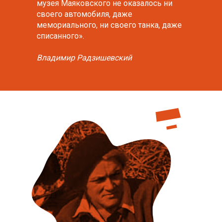
музея Маяковского не оказалось ни
своего автомобиля, даже
мемориального, ни своего танка, даже
списанного».
Владимир Радзишевский