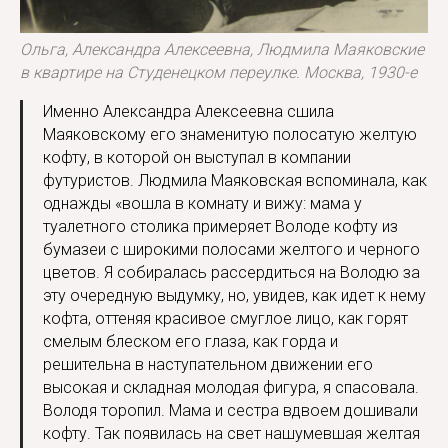
Ольга, Александра Алексеевна, Людмила Маяковские
в квартире на Студенецком переулке. Москва, 1930-е
Именно Александра Алексеевна сшила
Маяковскому его знаменитую полосатую желтую
кофту, в которой он выступал в компании
футуристов. Людмила Маяковская вспоминала, как
однажды «вошла в комнату и вижу: мама у
туалетного столика примеряет Володе кофту из
бумазеи с широкими полосами желтого и черного
цветов. Я собиралась рассердиться на Володю за
эту очередную выдумку, но, увидев, как идет к нему
кофта, оттеняя красивое смуглое лицо, как горят
смелым блеском его глаза, как горда и
решительна в наступательном движении его
высокая и складная молодая фигура, я спасовала.
Володя торопил. Мама и сестра вдвоем дошивали
кофту. Так появилась на свет нашумевшая желтая