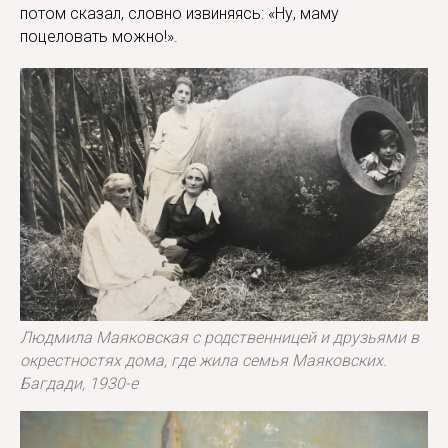
потом сказал, словно извиняясь: «Ну, маму
поцеловать можно!».
Людмила Маяковская с родственницей и друзьями в
окрестностях дома, где жила семья Маяковских.
Багдади, 1930-е