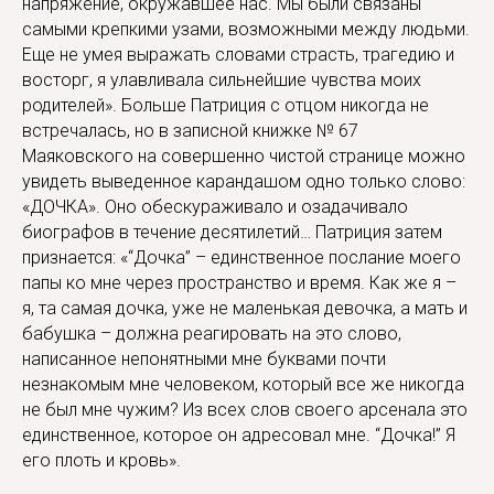
напряжение, окружавшее нас. Мы были связаны
самыми крепкими узами, возможными между людьми.
Еще не умея выражать словами страсть, трагедию и
восторг, я улавливала сильнейшие чувства моих
родителей». Больше Патриция с отцом никогда не
встречалась, но в записной книжке № 67
Маяковского на совершенно чистой странице можно
увидеть выведенное карандашом одно только слово:
«ДОЧКА». Оно обескураживало и озадачивало
биографов в течение десятилетий… Патриция затем
признается: «“Дочка” – единственное послание моего
папы ко мне через пространство и время. Как же я –
я, та самая дочка, уже не маленькая девочка, а мать и
бабушка – должна реагировать на это слово,
написанное непонятными мне буквами почти
незнакомым мне человеком, который все же никогда
не был мне чужим? Из всех слов своего арсенала это
единственное, которое он адресовал мне. “Дочка!” Я
его плоть и кровь».