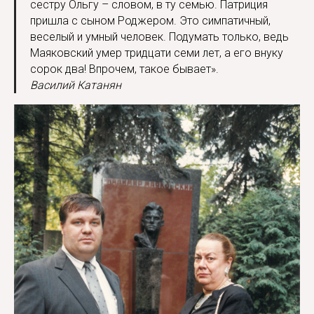
сестру Ольгу – словом, в ту семью. Патриция
пришла с сыном Роджером. Это симпатичный,
веселый и умный человек. Подумать только, ведь
Маяковский умер тридцати семи лет, а его внуку
сорок два! Впрочем, такое бывает».
Василий Катанян