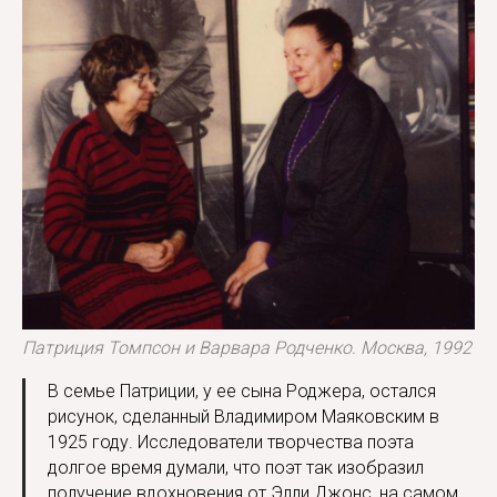
Патриция Томпсон и Варвара Родченко. Москва, 1992
В семье Патриции, у ее сына Роджера, остался
рисунок, сделанный Владимиром Маяковским в
1925 году. Исследователи творчества поэта
долгое время думали, что поэт так изобразил
получение вдохновения от Элли Джонс, на самом